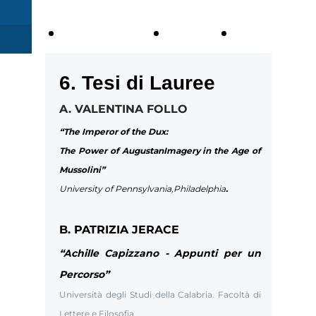
1.
2. LE
2.1
BIOGRAFIA
OPERE
Committen
6. Tesi di Lauree
Pubblica
A. VALENTINA FOLLO
“The Imperor of the Dux:
The Power of AugustanImagery in the Age of
Mussolini”
University of Pennsylvania,Philadelphia
.
B. PATRIZIA JERACE
“Achille Capizzano - Appunti per un
Percorso”
Università degli Studi della Calabria. Facoltà di
Lettere e Filosofia