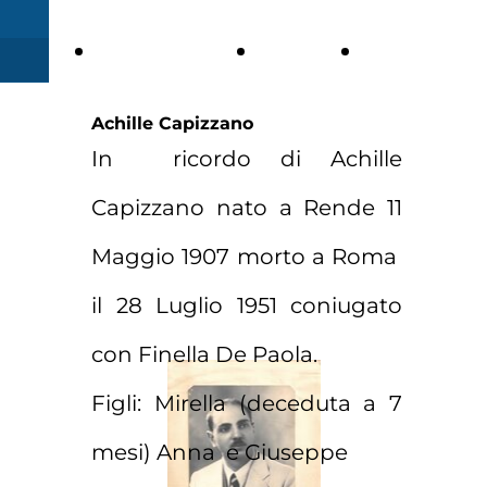
1.
2. LE
2.1
BIOGRAFIA
OPERE
Committen
Achille Capizzano
Pubblica
In ricordo di Achille
Capizzano nato a Rende 11
Maggio 1907 morto a Roma
il 28 Luglio 1951 coniugato
con Finella De Paola.
Figli: Mirella (deceduta a 7
mesi) Anna e Giuseppe