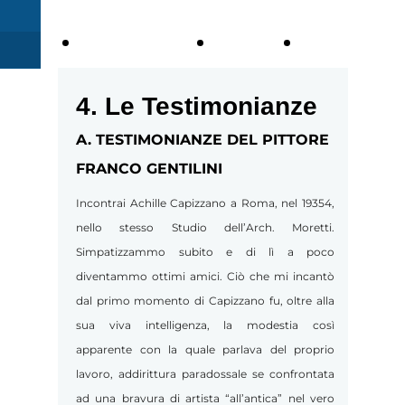
1.
2. LE
2.1
BIOGRAFIA
OPERE
Committen
4. Le Testimonianze
Pubblica
A. TESTIMONIANZE DEL PITTORE
FRANCO GENTILINI
Incontrai Achille Capizzano a Roma, nel 19354,
nello stesso Studio dell’Arch. Moretti.
Simpatizzammo subito e di lì a poco
diventammo ottimi amici. Ciò che mi incantò
dal primo momento di Capizzano fu, oltre alla
sua viva intelligenza, la modestia così
apparente con la quale parlava del proprio
lavoro, addirittura paradossale se confrontata
ad una bravura di artista “all’antica” nel vero