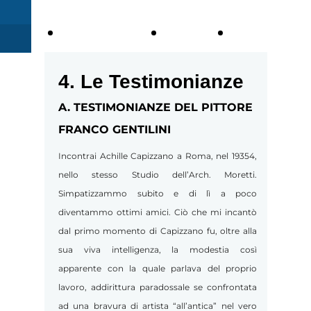
1.
2. LE
2.1
BIOGRAFIA
OPERE
Committen
4. Le Testimonianze
Pubblica
A. TESTIMONIANZE DEL PITTORE
FRANCO GENTILINI
Incontrai Achille Capizzano a Roma, nel 19354,
nello stesso Studio dell’Arch. Moretti.
Simpatizzammo subito e di lì a poco
diventammo ottimi amici. Ciò che mi incantò
dal primo momento di Capizzano fu, oltre alla
sua viva intelligenza, la modestia così
apparente con la quale parlava del proprio
lavoro, addirittura paradossale se confrontata
ad una bravura di artista “all’antica” nel vero